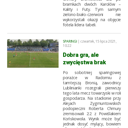
bramkach dwóch Karolów –
Kality i Futy. Tym samym
zielono-biało-czerwoni nie
wykorzystali okazji na objęcie
fotela lidera tabeli.
SPARINGI
| czwartek, 15 lipca 2021,
10:22
Dobra gra, ale
zwycięstwa brak
Po sobotniej sparingowej
porażce w Radomiu z
tamtejszą Bronią, zawodnicy
Lublinianki rozegrali pierwszy
tego lata mecz towarzyski w roli
gospodarza. Na stadionie przy
Alejach Zygmuntowskich
podopieczni Roberta Chmury
zremisowali 2:2 z Powiślakiem
Końskowola. Wynik może być
jednak dosyć mylący, bowiem