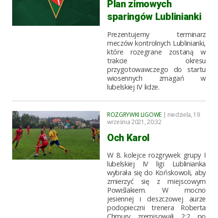
Plan zimowych
sparingów Lublinianki
Prezentujemy terminarz
meczów kontrolnych Lublinianki,
które rozegrane zostaną w
trakcie okresu
przygotowawczego do startu
wiosennych zmagań w
lubelskiej IV lidze.
ROZGRYWKI LIGOWE
| niedziela, 19
września 2021, 20:32
Och Karol
W 8. kolejce rozgrywek grupy I
lubelskiej IV ligi Lublinianka
wybrała się do Końskowoli, aby
zmierzyć się z miejscowym
Powiślakiem. W mocno
jesiennej i deszczowej aurze
podopieczni trenera Roberta
Chmury zremisowali 2:2 po