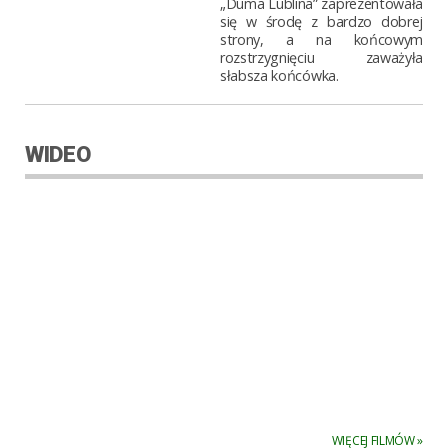
„Duma Lublina” zaprezentowała
się w środę z bardzo dobrej
strony, a na końcowym
rozstrzygnięciu zaważyła
słabsza końcówka.
WIDEO
WIĘCEJ FILMÓW »