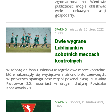
zgromadzona na Wieniawie
publiczność mogła oklaskiwać
wiele ciekawych akcji
gospodarzy.
SPARINGI
| niedziela, 20 lutego 2022,
18:30
Dwie wygrane
Lublinianki w
sobotnich meczach
kontrolnych
W sobotę drużyna Lublinianki rozegrała dwa mecze kontrolne,
które zakończyły się zwycięstwami zielono-biało-czerwonych.
W pierwszym sparingu nasz zespół pokonał ekipę POM-Iskry
Piotrowice 2:0, natomiast w drugim drużynę Powiślaka
Końskowola 2:1.
SPARINGI
| sobota, 11 grudnia 2021,
14:27