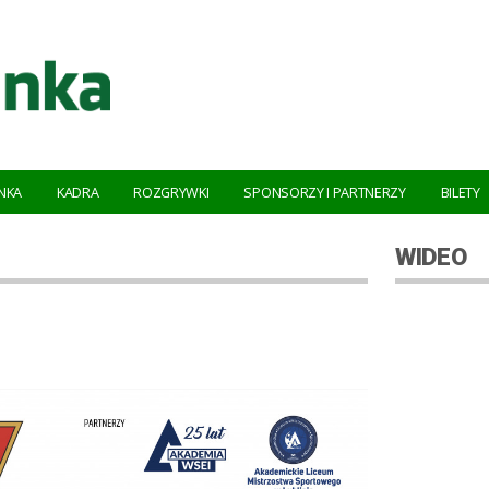
NKA
KADRA
ROZGRYWKI
SPONSORZY I PARTNERZY
BILETY
WIDEO