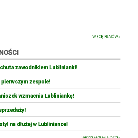
WIĘCEJ FILMÓW »
NOŚCI
chuta zawodnikiem Lublinianki!
w pierwszym zespole!
aniszek wzmacnia Lubliniankę!
sprzedaży!
tyl na dłużej w Lubliniance!
WIĘCEJ AKTUALNOŚCI »