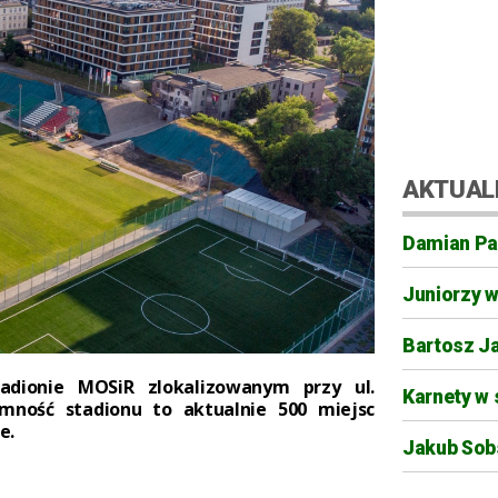
AKTUAL
Damian Pa
Juniorzy 
Bartosz J
adionie MOSiR zlokalizowanym przy ul.
Karnety w 
emność stadionu to aktualnie 500 miejsc
e.
Jakub Sobs