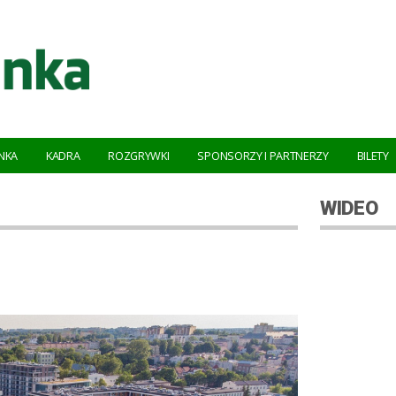
NKA
KADRA
ROZGRYWKI
SPONSORZY I PARTNERZY
BILETY
WIDEO