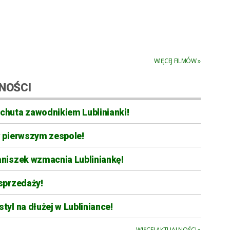
WIĘCEJ FILMÓW »
NOŚCI
chuta zawodnikiem Lublinianki!
w pierwszym zespole!
aniszek wzmacnia Lubliniankę!
sprzedaży!
tyl na dłużej w Lubliniance!
WIĘCEJ AKTUALNOŚCI »