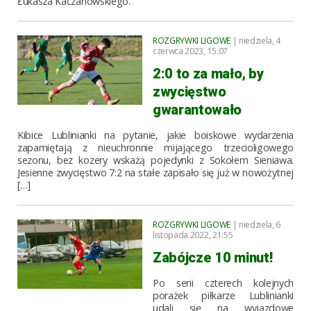
Łukasza Kaczanowskiego.
ROZGRYWKI LIGOWE
| niedziela, 4
czerwca 2023, 15:07
2:0 to za mało, by
zwycięstwo
gwarantowało
Kibice Lublinianki na pytanie, jakie boiskowe wydarzenia
zapamiętają z nieuchronnie mijającego trzecioligowego
sezonu, bez kozery wskażą pojedynki z Sokołem Sieniawa.
Jesienne zwycięstwo 7:2 na stałe zapisało się już w nowożytnej
[…]
ROZGRYWKI LIGOWE
| niedziela, 6
listopada 2022, 21:55
Zabójcze 10 minut!
Po serii czterech kolejnych
porażek piłkarze Lublinianki
udali się na wyjazdowe