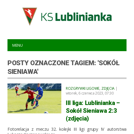
MENU
POSTY OZNACZONE TAGIEM: 'SOKÓŁ
SIENIAWA'
,
ROZGRYWKI LIGOWE
ZDJĘCIA
|
wtorek, 6 czerwca 2023, 07:30
III liga: Lublinianka –
Sokół Sieniawa 2:3
(zdjęcia)
Fotorelacja z meczu 32. kolejki III ligi grupy IV autorstwa