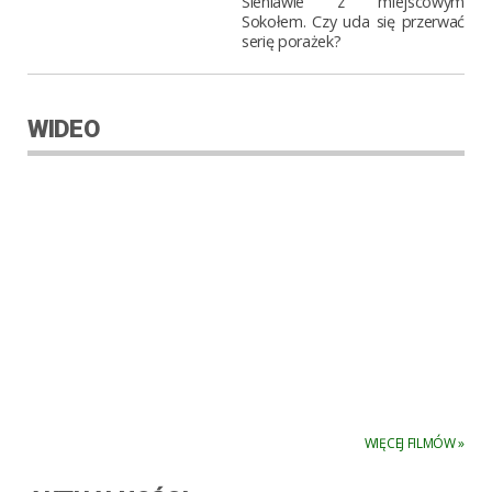
Sieniawie z miejscowym
Sokołem. Czy uda się przerwać
serię porażek?
WIDEO
WIĘCEJ FILMÓW »