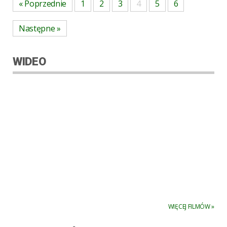
« Poprzednie
1
2
3
4
5
6
Następne »
WIDEO
WIĘCEJ FILMÓW »