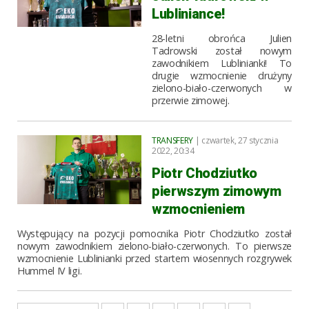
Lubliniance!
28-letni obrońca Julien
Tadrowski został nowym
zawodnikiem Lublinianki! To
drugie wzmocnienie drużyny
zielono-biało-czerwonych w
przerwie zimowej.
TRANSFERY
| czwartek, 27 stycznia
2022, 20:34
Piotr Chodziutko
pierwszym zimowym
wzmocnieniem
Występujący na pozycji pomocnika Piotr Chodziutko został
nowym zawodnikiem zielono-biało-czerwonych. To pierwsze
wzmocnienie Lublinianki przed startem wiosennych rozgrywek
Hummel IV ligi.