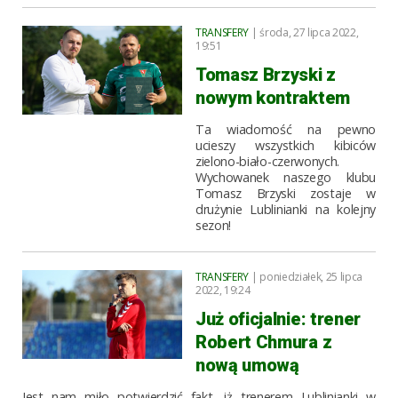
TRANSFERY
| środa, 27 lipca 2022,
19:51
Tomasz Brzyski z
nowym kontraktem
Ta wiadomość na pewno
ucieszy wszystkich kibiców
zielono-biało-czerwonych.
Wychowanek naszego klubu
Tomasz Brzyski zostaje w
drużynie Lublinianki na kolejny
sezon!
TRANSFERY
| poniedziałek, 25 lipca
2022, 19:24
Już oficjalnie: trener
Robert Chmura z
nową umową
Jest nam miło potwierdzić fakt, iż trenerem Lublinianki w