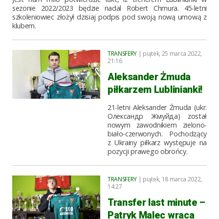
sezonie 2022/2023 będzie nadal Robert Chmura. 45-letni
szkoleniowiec złożył dzisiaj podpis pod swoją nową umową z
klubem.
TRANSFERY
| piątek, 25 marca 2022,
21:16
Aleksander Żmuda
piłkarzem Lublinianki!
21-letni Aleksander Żmuda (ukr.
Олександр Жмуйда) został
nowym zawodnikiem zielono-
biało-czerwonych. Pochodzący
z Ukrainy piłkarz występuje na
pozycji prawego obrońcy.
TRANSFERY
| piątek, 18 marca 2022,
14:27
Transfer last minute –
Patryk Malec wraca