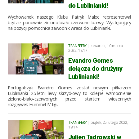
do Lublinianki!
Wychowanek naszego Klubu Patryk Malec reprezentował
będzie ponownie zielono-biało-czerwone barwy. Występujący
na pozycji pomocnika zawodnik wraca do Lublinianki.
TRANSFERY
| czwartek, 10 marca
2022, 18:17
Evandro Gomes
dołącza do drużyny
Lublinianki!
Portugalczyk Evandro Gomes został nowym piłkarzem
Lublinianki. 25-letni lewy skrzydłowy to kolejne wzmocnienie
zielono-biało-czerwonych przed startem wiosennych
rozgrywek Hummel IV ligi.
TRANSFERY
| piątek, 25 lutego 2022,
19:14
Julien Tadrowski w