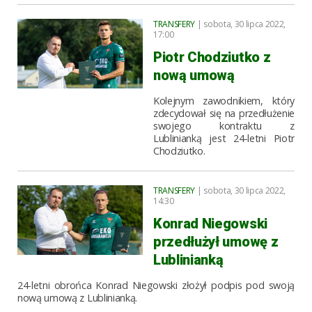
TRANSFERY
| sobota, 30 lipca 2022,
17:00
Piotr Chodziutko z
nową umową
Kolejnym zawodnikiem, który
zdecydował się na przedłużenie
swojego kontraktu z
Lublinianką jest 24-letni Piotr
Chodziutko.
TRANSFERY
| sobota, 30 lipca 2022,
14:30
Konrad Niegowski
przedłużył umowę z
Lublinianką
24-letni obrońca Konrad Niegowski złożył podpis pod swoją
nową umową z Lublinianką.