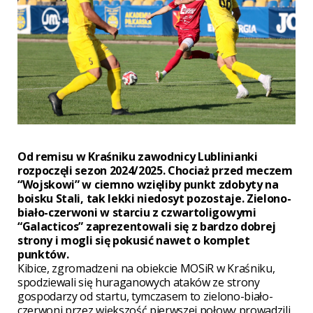
Od remisu w Kraśniku zawodnicy Lublinianki
rozpoczęli sezon 2024/2025. Chociaż przed meczem
“Wojskowi” w ciemno wzięliby punkt zdobyty na
boisku Stali, tak lekki niedosyt pozostaje. Zielono-
biało-czerwoni w starciu z czwartoligowymi
“Galacticos” zaprezentowali się z bardzo dobrej
strony i mogli się pokusić nawet o komplet
punktów.
Kibice, zgromadzeni na obiekcie MOSiR w Kraśniku,
spodziewali się huraganowych ataków ze strony
gospodarzy od startu, tymczasem to zielono-biało-
czerwoni przez większość pierwszej połowy prowadzili