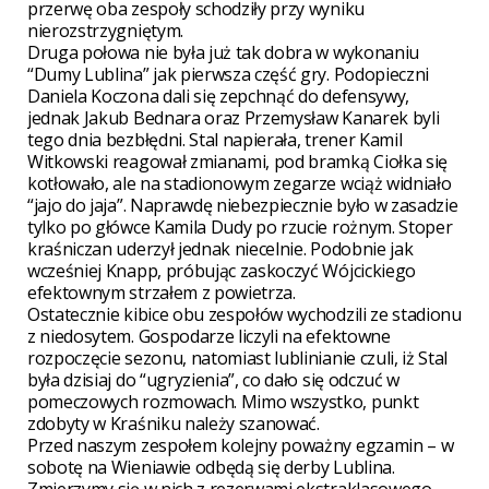
przerwę oba zespoły schodziły przy wyniku
nierozstrzygniętym.
Druga połowa nie była już tak dobra w wykonaniu
“Dumy Lublina” jak pierwsza część gry. Podopieczni
Daniela Koczona dali się zepchnąć do defensywy,
jednak Jakub Bednara oraz Przemysław Kanarek byli
tego dnia bezbłędni. Stal napierała, trener Kamil
Witkowski reagował zmianami, pod bramką Ciołka się
kotłowało, ale na stadionowym zegarze wciąż widniało
“jajo do jaja”. Naprawdę niebezpiecznie było w zasadzie
tylko po główce Kamila Dudy po rzucie rożnym. Stoper
kraśniczan uderzył jednak niecelnie. Podobnie jak
wcześniej Knapp, próbując zaskoczyć Wójcickiego
efektownym strzałem z powietrza.
Ostatecznie kibice obu zespołów wychodzili ze stadionu
z niedosytem. Gospodarze liczyli na efektowne
rozpoczęcie sezonu, natomiast lublinianie czuli, iż Stal
była dzisiaj do “ugryzienia”, co dało się odczuć w
pomeczowych rozmowach. Mimo wszystko, punkt
zdobyty w Kraśniku należy szanować.
Przed naszym zespołem kolejny poważny egzamin – w
sobotę na Wieniawie odbędą się derby Lublina.