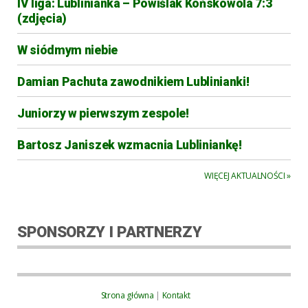
IV liga: Lublinianka – Powiślak Końskowola 7:3
(zdjęcia)
W siódmym niebie
Damian Pachuta zawodnikiem Lublinianki!
Juniorzy w pierwszym zespole!
Bartosz Janiszek wzmacnia Lubliniankę!
WIĘCEJ AKTUALNOŚCI »
SPONSORZY I PARTNERZY
Strona główna
|
Kontakt