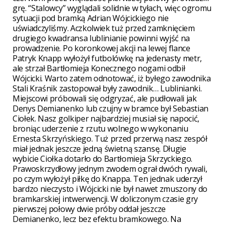
grę. “Stalowcy” wyglądali solidnie w tyłach, więc ogromu
sytuacji pod bramką Adrian Wójcickiego nie
uświadczyliśmy. Aczkolwiek tuż przed zamknięciem
drugiego kwadransa lublinianie powinni wyjść na
prowadzenie. Po koronkowej akcji na lewej flance
Patryk Knapp wyłożył futbolówkę na jedenasty metr,
ale strzał Bartłomieja Konecznego nogami odbił
Wójcicki. Warto zatem odnotować, iż byłego zawodnika
Stali Kraśnik zastopował były zawodnik… Lublinianki.
Miejscowi próbowali się odgryzać, ale pudłowali jak
Denys Demianenko lub czujny w bramce był Sebastian
Ciołek. Nasz golkiper najbardziej musiał się napocić,
broniąc uderzenie z rzutu wolnego w wykonaniu
Ernesta Skrzyńskiego. Tuż przed przerwą nasz zespół
miał jednak jeszcze jedną świetną szansę. Długie
wybicie Ciołka dotarło do Bartłomieja Skrzyckiego.
Prawoskrzydłowy jednym zwodem ograł dwóch rywali,
po czym wyłożył piłkę do Knappa. Ten jednak uderzył
bardzo nieczysto i Wójcicki nie był nawet zmuszony do
bramkarskiej intwerwencji. W doliczonym czasie gry
pierwszej połowy dwie próby oddał jeszcze
Demianenko, lecz bez efektu bramkowego. Na