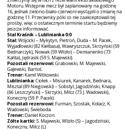
Zmierzymy się w nich z rezerwami ekstraklasowego
Motoru. Wstępnie mecz był zaplanowany na godzinę
16, jednak zielono-biało-czerwoni wystąpili o zmianę na
godzinę 11. Przeciwnicy póki co nie zaakceptowali tej
prośby, więc o ostatecznym terminie startu będziemy
jeszcze informować.
Stal Kraśnik – Lublinianka 0:0
Stal:
Wójcicki – Mykytyn, Pietroń, Duda – M. Pacek,
Wyjadłowski (82 Kiełbasa), Wawryszczuk, Skrzyński (59
Bednarczyk), Nowak (59 Wlizło) – Demianenko (73
Kalita), Jędrasik (59 S. Majewski).
Pozostali rezerwowi:
Grabowski, M. Majewski,
Gajewski, Bartoś.
Trener:
Kamil Witkowski.
Lublinianka:
Ciołek – Misiurek, Kanarek, Bednara,
Misztal (89 Niegowski) – Sobstyl, Jagodziński, Knapp
(66 Leszczyński) – Skrzycki, Milcz (73 J. Wadowski),
Koneczny (59 P. Pacek).
Pozostali rezerwowi:
Furman, Szostak, Kołacz, K.
Wadowski, Świeboda.
Trener:
Daniel Koczon.
Zółte kartki:
S. Majewski, Wlizło (S) – Jagodziński,
Koneczny, Milcz (L)