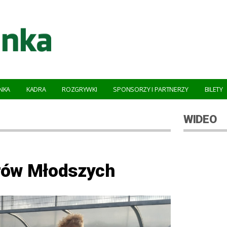
NKA
KADRA
ROZGRYWKI
SPONSORZY I PARTNERZY
BILETY
WIDEO
rów Młodszych