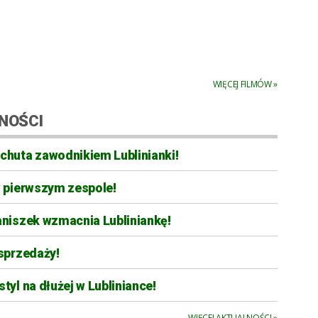
WIĘCEJ FILMÓW »
NOŚCI
chuta zawodnikiem Lublinianki!
w pierwszym zespole!
aniszek wzmacnia Lubliniankę!
sprzedaży!
tyl na dłużej w Lubliniance!
WIĘCEJ AKTUALNOŚCI »