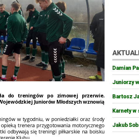
AKTUAL
Damian Pa
Juniorzy 
iła do treningów po zimowej przerwie.
Bartosz J
 Wojewódzkiej Juniorów Młodszych wznowią
Karnety w 
ingów w tygodniu, w poniedziałki oraz środy
Jakub Sobs
opieką trenera przygotowania motorycznego
tki odbywają się treningi piłkarskie na boisku
erenie Klubu.