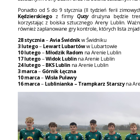
Ponadto od 5 do 9 stycznia (II tydzień ferii zimowy
Kędzierskiego
z firmy
Quay
drużyna będzie tre
korzystając z boiska sztucznego Areny Lublin. W
również zaplanowane gry kontrole, których lista znjadu
28 stycznia
–
Avia Świdnik
w Świdniku
3 lutego
–
Lewart Lubartów
w Lubartowie
10 lutego
–
Młodzik Radom
na Arenie Lublin
17 lutego
–
Widok Lublin
na Arenie Lublin
24 lutego
–
BKS Lublin
na Arenie Lublin
3 marca
–
Górnik Łęczna
10 marca
–
Wisła Puławy
16 marca
–
Lublinianka – Trampkarz Starszy
na Are