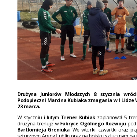
Drużyna Juniorów Młodszych 8 stycznia wróc
Podopieczni Marcina Kubiaka zmagania w I Lidze
23 marca.
W styczniu i lutym
Trener Kubiak
zaplanował 5 tren
drużyna trenuje w
Fabryce Ogólnego Rozwoju
pod 
Bartłomieja Greniuka
. We wtorki, czwartki oraz pią
sztucznym Areny Lublin oraz na boisku sztucznym na t