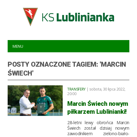
MENU
POSTY OZNACZONE TAGIEM: 'MARCIN
ŚWIECH'
TRANSFERY
| sobota, 30 lipca 2022,
20:00
Marcin Świech nowym
piłkarzem Lublinianki!
28-letni lewy obrońca Marcin
Świech został dzisiaj nowym
zawodnikiem zielono-biało-