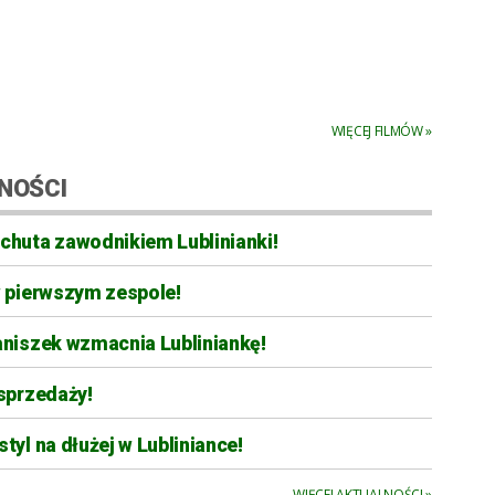
WIĘCEJ FILMÓW »
NOŚCI
chuta zawodnikiem Lublinianki!
w pierwszym zespole!
aniszek wzmacnia Lubliniankę!
sprzedaży!
tyl na dłużej w Lubliniance!
WIĘCEJ AKTUALNOŚCI »