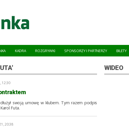
NKA
KADRA
ROZGRYWKI
SPONSORZY I PARTNERZY
BILETY
UTA'
WIDEO
, 12:30
kontraktem
przedłużył swoją umowę w klubem. Tym razem podpis
Karol Futa.
21, 20:38