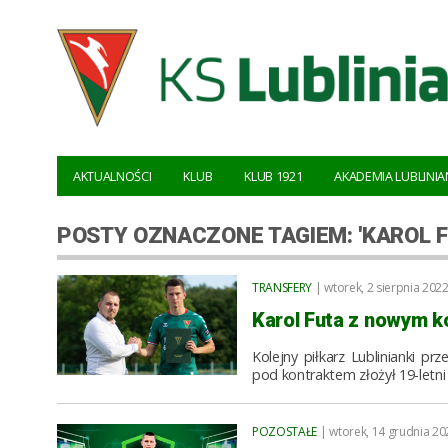
AKTUALNOŚCI
KLUB
KLUB 1921
AKADEMIA LUBLINIA
POSTY OZNACZONE TAGIEM: 'KAROL F
TRANSFERY
| wtorek, 2 sierpnia 2022
Karol Futa z nowym 
Kolejny piłkarz Lublinianki 
pod kontraktem złożył 19-letni 
POZOSTAŁE
| wtorek, 14 grudnia 20