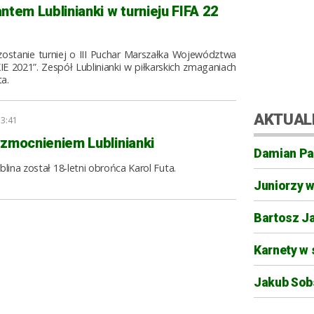
ntem Lublinianki w turnieju FIFA 22
zostanie turniej o III Puchar Marszałka Województwa
E 2021”. Zespół Lublinianki w piłkarskich zmaganiach
a.
AKTUAL
13:41
wzmocnieniem Lublinianki
Damian Pa
na został 18-letni obrońca Karol Futa.
Juniorzy 
Bartosz J
Karnety w 
Jakub Sobs