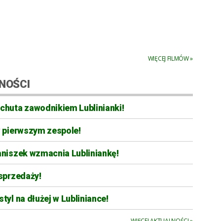
WIĘCEJ FILMÓW »
NOŚCI
chuta zawodnikiem Lublinianki!
w pierwszym zespole!
aniszek wzmacnia Lubliniankę!
sprzedaży!
tyl na dłużej w Lubliniance!
WIĘCEJ AKTUALNOŚCI »