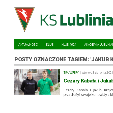
AKTUALNOŚCI
KLUB
KLUB 1921
AKADEMIA LUBLINIA
POSTY OZNACZONE TAGIEM: 'JAKUB 
TRANSFERY
| wtorek, 3 sierpnia 2021
Cezary Kabała i Jakub
Cezary Kabała i Jakub Krajew
przedłużyli swoje kontrakty z 