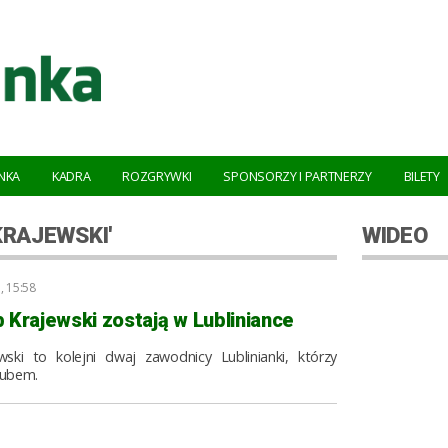
NKA
KADRA
ROZGRYWKI
SPONSORZY I PARTNERZY
BILETY
KRAJEWSKI'
WIDEO
, 15:58
 Krajewski zostają w Lubliniance
ski to kolejni dwaj zawodnicy Lublinianki, którzy
klubem.