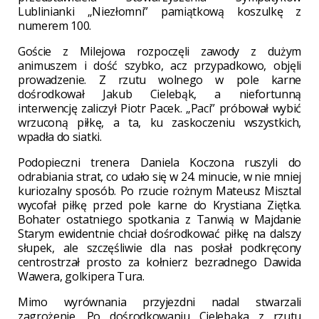
Lublinianki „Niezłomni” pamiątkową koszulkę z
numerem 100.
Goście z Milejowa rozpoczęli zawody z dużym
animuszem i dość szybko, acz przypadkowo, objęli
prowadzenie. Z rzutu wolnego w pole karne
dośrodkował Jakub Cielebąk, a niefortunną
interwencję zaliczył Piotr Pacek. „Paci” próbował wybić
wrzuconą piłkę, a ta, ku zaskoczeniu wszystkich,
wpadła do siatki.
Podopieczni trenera Daniela Koczona ruszyli do
odrabiania strat, co udało się w 24. minucie, w nie mniej
kuriozalny sposób. Po rzucie rożnym Mateusz Misztal
wycofał piłkę przed pole karne do Krystiana Ziętka.
Bohater ostatniego spotkania z Tanwią w Majdanie
Starym ewidentnie chciał dośrodkować piłkę na dalszy
słupek, ale szczęśliwie dla nas posłał podkręcony
centrostrzał prosto za kołnierz bezradnego Dawida
Wawera, golkipera Tura.
Mimo wyrównania przyjezdni nadal stwarzali
zagrożenie. Po dośrodkowaniu Cielebąka z rzutu