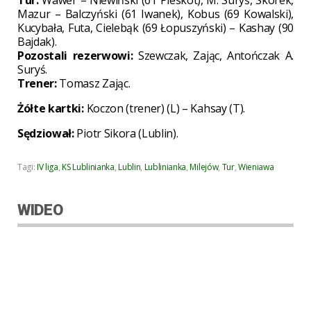
Mazur – Balczyński (61 Iwanek), Kobus (69 Kowalski),
Kucybała, Futa, Cielebąk (69 Łopuszyński) – Kashay (90
Bajdak).
Pozostali rezerwowi:
Szewczak, Zając, Antończak A.
Suryś.
Trener:
Tomasz Zając.
Żółte kartki:
Koczon (trener) (L) – Kahsay (T).
Sędziował:
Piotr Sikora (Lublin).
Tagi:
IV liga
,
KS Lublinianka
,
Lublin
,
Lublinianka
,
Milejów
,
Tur
,
Wieniawa
WIDEO