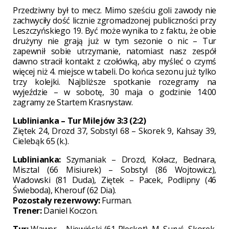
Przedziwny był to mecz. Mimo sześciu goli zawody nie
zachwyciły dość licznie zgromadzonej publiczności przy
Leszczyńskiego 19. Być może wynika to z faktu, że obie
drużyny nie grają już w tym sezonie o nic – Tur
zapewnił sobie utrzymanie, natomiast nasz zespół
dawno stracił kontakt z czołówką, aby myśleć o czymś
więcej niż 4. miejsce w tabeli. Do końca sezonu już tylko
trzy kolejki. Najbliższe spotkanie rozegramy na
wyjeździe – w sobotę, 30 maja o godzinie 14:00
zagramy ze Startem Krasnystaw.
Lublinianka – Tur Milejów 3:3 (2:2)
Ziętek 24, Drozd 37, Sobstyl 68 – Skorek 9, Kahsay 39,
Cielebąk 65 (k.).
Lublinianka:
Szymaniak – Drozd, Kołacz, Bednara,
Misztal (66 Misiurek) – Sobstyl (86 Wojtowicz),
Wadowski (81 Duda), Ziętek – Pacek, Podlipny (46
Świeboda), Kherouf (62 Dia).
Pozostały rezerwowy:
Furman.
Trener:
Daniel Koczon.
Tur:
Wawer – Niewiński (61 Pleskot), M. Suryś, Skorek,