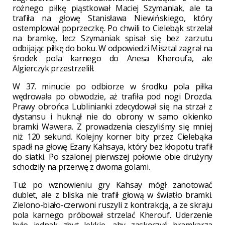
rożnego piłkę piąstkował Maciej Szymaniak, ale ta
trafiła na głowę Stanisława Niewińskiego, który
ostemplował poprzeczkę. Po chwili to Cielebąk strzelał
na bramkę, lecz Szymaniak spisał się bez zarzutu
odbijając piłkę do boku. W odpowiedzi Misztal zagrał na
środek pola karnego do Anesa Kheroufa, ale
Algierczyk przestrzelilł.
W 37. minucie po odbiorze w środku pola piłka
wędrowała po obwodzie, aż trafiła pod nogi Drozda.
Prawy obrońca Lublinianki zdecydował się na strzał z
dystansu i huknął nie do obrony w samo okienko
bramki Wawera. Z prowadzenia cieszyliśmy się mniej
niż 120 sekund. Kolejny korner bity przez Cielebąka
spadł na głowę Ezany Kahsaya, który bez kłopotu trafił
do siatki. Po szalonej pierwszej połowie obie drużyny
schodziły na przerwę z dwoma golami.
Tuż po wznowieniu gry Kahsay mógł zanotować
dublet, ale z bliska nie trafił głową w światło bramki.
Zielono-biało-czerwoni ruszyli z kontrakcją, a ze skraju
pola karnego próbował strzelać Kherouf. Uderzenie
było jednak zbyt lekkie, aby zaskoczyć bramkarza