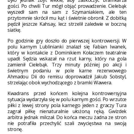
gości. Po chwili Tur mógł objąć prowadzenie. Cielebąk
wyszedł sam na sam z Szymaniakiem, ale ten
przytomnie skrócił mu kąt i świetnie obronił. Z dobitką
pędził jeszcze Kahsay, lecz strzelił zaledwie w boczną
siatkę.
Po godzinie gry doszło do pierwszej kontrowersji. W
polu karnym Lublinianki znalazł się Fabian Iwanek,
który w kontakcie z Dominikiem Kołaczem teatralnie
upadł. Sędzia wskazał na rzut karny, który na gola
zamienił Cielebąk. Trzy minuty później po akcji i
świetnym podaniu w pole karne rezerwowego
Ahmadou Dii do remisu doprowadził Jakub Sobstyl,
strzelając obok wychodzącego z bramki Wawera.
Kwadrans przed końcem kolejna kontrowersyjna
sytuacja wydarzyła się w polu karnym gości. Po wrzutce
piłki z lewej strony pola karnego jeden z graczy Tura
zagrał piłkę nienaturalnie ułożoną ręką. Gwizdek
arbitra jednak milczał. Do końca meczu żadna ze stron
nie potrafiła przechylić szali zwycięstwa na swoją
stronę.