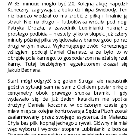
W 33. minucie mogło być 2:0. Kolejną akcję napędził
Koneczny, zagrywając z boku do Filipa Świebody. Ten
nie bardzo wiedział co ma zrobić z piłką i finalnie ją
stracił. Nie na długo – futbolówka wróciła pod nogi
Patryka Drozda, a zawodnik Lublinianki huknął z
prostego podbicia – niestety tylko w słupek. Już cztery
minuty później piłka wylądowała w bramce gości po raz
drugi w tym meczu. Wykonującego zwód Konecznego
wślizgiem podciął Daniel Chariasz, a że było to w
obrębie pola karnego, to gospodarzom należał się rzut
karny. Tutaj bezbłędnym egzekutorem okazał się
Jakub Bednara.
Start mógł odgryźć się golem Struga, ale napastnik
gości w sytuacji sam na sam z Ciołkiem posłał piłkę o
centymetry obok prawego słupka bramki. I gdy
wydawało się, że już żaden kataklizm nie spotka
drużyny Daniela Koczona, w doliczonym czasie gry
miała miejsca kolejna kontrowersja. Sędzia Pizoń został
zaalarmowany przez swojego asystenta, że Mateusz
Chyła bez piłki kopnął jednego z rywali. Główny nie miał
więc wyboru i wyprosił stopera Lublinianki z boiska.
Oznaczało to perspektywę gry w osłabieniu przez całą