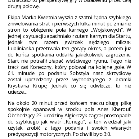
drugą połowę.
Ekipa Marka Kwietnia wyszła z szatni żądna szybkiego
zniwelowania strat i pierwszych kilka minut po zmianie
stron to oblężenie pola karnego „Wojskowych”. W
jednej z sytuacji zapachniało rzutem karnym dla Startu,
jednak tym razem gwizdek sędziego milczał.
Lublinianka przetrwała ten gorący okres, a potem już
do końca spotkania oddaliła jakiekolwiek zagrożenie.
Start nie potrafił złapać właściwego rytmu. Tego nie
tracił zaś Koneczny, który polował na kolejne gole. W
61. minucie po podaniu Sobstyla nasz skrzydłowy
został uprzedzony przez wychodzącego z bramki
Krystiana Krupę. Jednak co się odwlecze, to nie
uciecze…
Na około 20 minut przed końcem meczu długą piłkę
spokojnie opanował w środku pola Anes Kherouf.
Obchodzący 23. urodziny Algierczyk zagrał prostopadle
do szybkiego jak wiatr „Konego”, a ten wiedział jaki
użytek zrobić z tego podania i swoich własnych
predyspozycji motorycznych. Po chwili było 3:0.