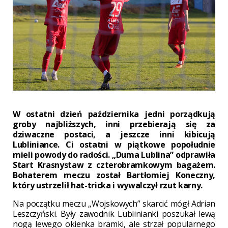
W ostatni dzień października jedni porządkują
groby najbliższych, inni przebierają się za
dziwaczne postaci, a jeszcze inni kibicują
Lubliniance. Ci ostatni w piątkowe popołudnie
mieli powody do radości. „Duma Lublina” odprawiła
Start Krasnystaw z czterobramkowym bagażem.
Bohaterem meczu został Bartłomiej Koneczny,
który ustrzelił hat-tricka i wywalczył rzut karny.
Na początku meczu „Wojskowych” skarcić mógł Adrian
Leszczyński. Były zawodnik Lublinianki poszukał lewą
nogą lewego okienka bramki, ale strzał popularnego