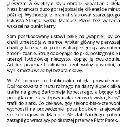
„Leszcza” w świetnym stylu obronił Sebastian Ciołek.
Nasz bramkarz dużo gorzej spisał się kilkanaście minut
później. Wychodząc z bramki sfaulował szarżującego
Łukasza Struga. Sędzia Mateusz Pizoń bez wahania
wskazał na punkt karny.
Sam poszkodowany ustawił piłkę na „wapnie”, by po
chwili umieścić ją w bramce. Arbiter główny w pierwszej
chwili gola uznał, ale po konsultacji z sędzią asystentem
zmienił zdanie. Strug dobiegając do piłki, poślizgnął się i
uderzył futbolówkę nieczysto, kopiąc ją dwukrotnie.
Arbiter przyznał Lubliniance rzut wolny pośredni, a
wynik meczu wciąż był bezbramkowy.
W 27. minucie to Lublinianka objęła prowadzenie.
Dośrodkowana z rzutu rożnego na dalszy słupek piłka
trafiła na głowę Bartłomieja Konecznego, a będący od
początku meczu najlepszym aktorem widowiska „Kony”
trafił do siatki. Co ciekawe, gdy zielono-biało-czerwoni
wychodzili na prowadzenie, poza boiskiem znajdował
się kontuzjowany Mateusz Misztal. Niedługo potem
zastąpił go wracający po dłuższej przerwie Piotr Pacek.