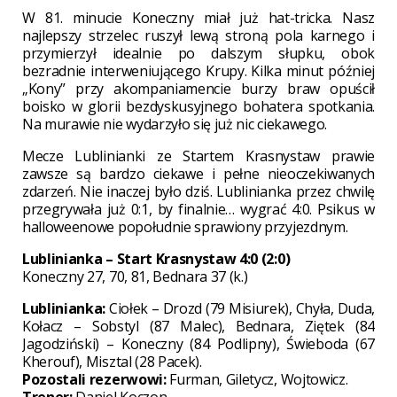
W 81. minucie Koneczny miał już hat-tricka. Nasz
najlepszy strzelec ruszył lewą stroną pola karnego i
przymierzył idealnie po dalszym słupku, obok
bezradnie interweniującego Krupy. Kilka minut później
„Kony” przy akompaniamencie burzy braw opuścił
boisko w glorii bezdyskusyjnego bohatera spotkania.
Na murawie nie wydarzyło się już nic ciekawego.
Mecze Lublinianki ze Startem Krasnystaw prawie
zawsze są bardzo ciekawe i pełne nieoczekiwanych
zdarzeń. Nie inaczej było dziś. Lublinianka przez chwilę
przegrywała już 0:1, by finalnie… wygrać 4:0. Psikus w
halloweenowe popołudnie sprawiony przyjezdnym.
Lublinianka – Start Krasnystaw 4:0 (2:0)
Koneczny 27, 70, 81, Bednara 37 (k.)
Lublinianka:
Ciołek – Drozd (79 Misiurek), Chyła, Duda,
Kołacz – Sobstyl (87 Malec), Bednara, Ziętek (84
Jagodziński) – Koneczny (84 Podlipny), Świeboda (67
Kherouf), Misztal (28 Pacek).
Pozostali rezerwowi:
Furman, Giletycz, Wojtowicz.
Trener:
Daniel Koczon.