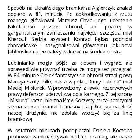
Sposób na ukraińskiego bramkarza Algierczyk znalazł
dopiero w 81. minucie. Po dośrodkowaniu z rzutu
rożnego główkował Mateusz Chyła. Jego uderzenie
Nikolaienko jeszcze obronił, ale później w
gargantuicznym zamieszaniu najwięcej szczęścia miał
Kherouf. Sędzia asystent Konrad Rękas podniósł
chorągiewkę i zasygnalizował głównemu, Jakubowi
Jabłońskiemu, że należy wskazać na środek boiska.
Lublinianka mogła pójść za ciosem i wygrać, ale
sprawiedliwie przyznać trzeba, że mogła też przegrać.
W 84. minucie Ciołek fantastycznie obronił strzał głową
Macieja Szuty. Piłkę meczową dla „Dumy Lublina” miał
Maciej Misiurek. Wprowadzony z ławki rezerwowych
prawy defensor uderzył zza pola karnego. Z tej strony
„Misiura” raczej nie znaliśmy. Soczysty strzał zatrzymał
się na słupku bramki Tomasovii, a piłka, jak na złość
naszej drużynie, nie zdołała wtoczyć się za linię
bramkową.
W ostatnich minutach podopieczni Daniela Koczona
próbowali zamknąć rywali pod ich bramką, ale nasze