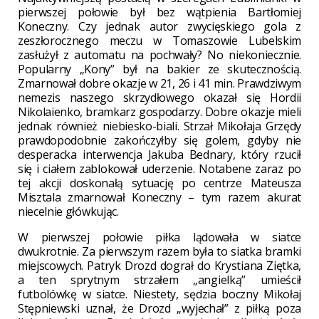
pierwszej połowie był bez wątpienia Bartłomiej
Koneczny. Czy jednak autor zwycięskiego gola z
zeszłorocznego meczu w Tomaszowie Lubelskim
zasłużył z automatu na pochwały? No niekoniecznie.
Popularny „Kony” był na bakier ze skutecznością.
Zmarnował dobre okazje w 21, 26 i 41 min. Prawdziwym
nemezis naszego skrzydłowego okazał się Hordii
Nikolaienko, bramkarz gospodarzy. Dobre okazje mieli
jednak również niebiesko-biali. Strzał Mikołaja Grzędy
prawdopodobnie zakończyłby się golem, gdyby nie
desperacka interwencja Jakuba Bednary, który rzucił
się i ciałem zablokował uderzenie. Notabene zaraz po
tej akcji doskonałą sytuację po centrze Mateusza
Misztala zmarnował Koneczny – tym razem akurat
niecelnie główkując.
W pierwszej połowie piłka lądowała w siatce
dwukrotnie. Za pierwszym razem była to siatka bramki
miejscowych. Patryk Drozd dograł do Krystiana Ziętka,
a ten sprytnym strzałem „angielką” umieścił
futbolówkę w siatce. Niestety, sędzia boczny Mikołaj
Stępniewski uznał, że Drozd „wyjechał” z piłką poza