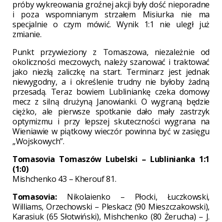
próby wykreowania groźnej akcji były dość nieporadne
i poza wspomnianym strzałem Misiurka nie ma
specjalnie o czym mówić. Wynik 1:1 nie uległ już
zmianie.
Punkt przywieziony z Tomaszowa, niezależnie od
okoliczności meczowych, należy szanować i traktować
jako niezłą zaliczkę na start. Terminarz jest jednak
niewygodny, a i określenie trudny nie byłoby żadną
przesadą. Teraz bowiem Lubliniankę czeka domowy
mecz z silną drużyną Janowianki. O wygraną będzie
ciężko, ale pierwsze spotkanie dało mały zastrzyk
optymizmu i przy lepszej skuteczności wygrana na
Wieniawie w piątkowy wieczór powinna być w zasięgu
„Wojskowych”.
Tomasovia Tomaszów Lubelski – Lublinianka 1:1
(1:0)
Mishchenko 43 – Kherouf 81.
Tomasovia:
Nikolaienko – Płocki, Łuczkowski,
Williams, Orzechowski – Pleskacz (90 Mieszczakowski),
Karasiuk (65 Słotwiński), Mishchenko (80 Żerucha) – J.