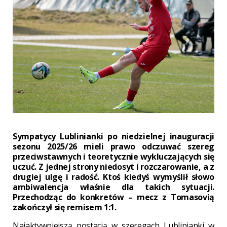
Sympatycy Lublinianki po niedzielnej inauguracji
sezonu 2025/26 mieli prawo odczuwać szereg
przeciwstawnych i teoretycznie wykluczających się
uczuć. Z jednej strony niedosyt i rozczarowanie, a z
drugiej ulgę i radość. Ktoś kiedyś wymyślił słowo
ambiwalencja właśnie dla takich sytuacji.
Przechodząc do konkretów – mecz z Tomasovią
zakończył się remisem 1:1.
Najaktywniejszą postacią w szeregach Lublinianki w