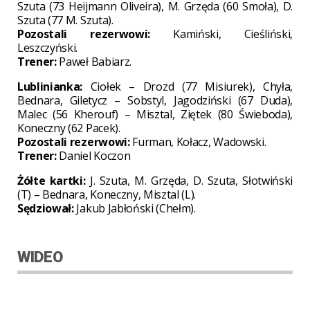
Szuta (73 Heijmann Oliveira), M. Grzęda (60 Smoła), D.
Szuta (77 M. Szuta).
Pozostali rezerwowi:
Kamiński, Cieśliński,
Leszczyński.
Trener:
Paweł Babiarz.
Lublinianka:
Ciołek – Drozd (77 Misiurek), Chyła,
Bednara, Giletycz – Sobstyl, Jagodziński (67 Duda),
Malec (56 Kherouf) – Misztal, Ziętek (80 Świeboda),
Koneczny (62 Pacek).
Pozostali rezerwowi:
Furman, Kołacz, Wadowski.
Trener:
Daniel Koczon
Żółte kartki:
J. Szuta, M. Grzęda, D. Szuta, Słotwiński
(T) – Bednara, Koneczny, Misztal (L).
Sędziował:
Jakub Jabłoński (Chełm).
WIDEO