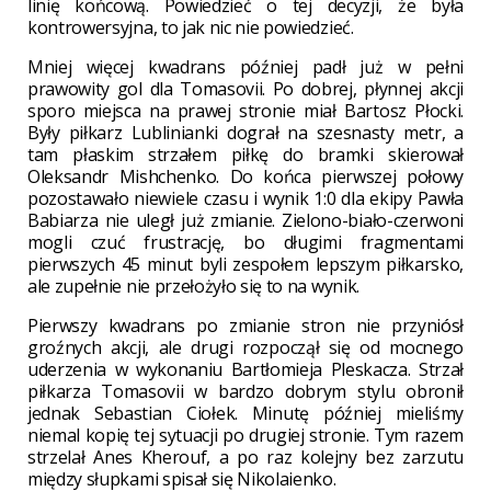
linię końcową. Powiedzieć o tej decyzji, że była
kontrowersyjna, to jak nic nie powiedzieć.
Mniej więcej kwadrans później padł już w pełni
prawowity gol dla Tomasovii. Po dobrej, płynnej akcji
sporo miejsca na prawej stronie miał Bartosz Płocki.
Były piłkarz Lublinianki dograł na szesnasty metr, a
tam płaskim strzałem piłkę do bramki skierował
Oleksandr Mishchenko. Do końca pierwszej połowy
pozostawało niewiele czasu i wynik 1:0 dla ekipy Pawła
Babiarza nie uległ już zmianie. Zielono-biało-czerwoni
mogli czuć frustrację, bo długimi fragmentami
pierwszych 45 minut byli zespołem lepszym piłkarsko,
ale zupełnie nie przełożyło się to na wynik.
Pierwszy kwadrans po zmianie stron nie przyniósł
groźnych akcji, ale drugi rozpoczął się od mocnego
uderzenia w wykonaniu Bartłomieja Pleskacza. Strzał
piłkarza Tomasovii w bardzo dobrym stylu obronił
jednak Sebastian Ciołek. Minutę później mieliśmy
niemal kopię tej sytuacji po drugiej stronie. Tym razem
strzelał Anes Kherouf, a po raz kolejny bez zarzutu
między słupkami spisał się Nikolaienko.