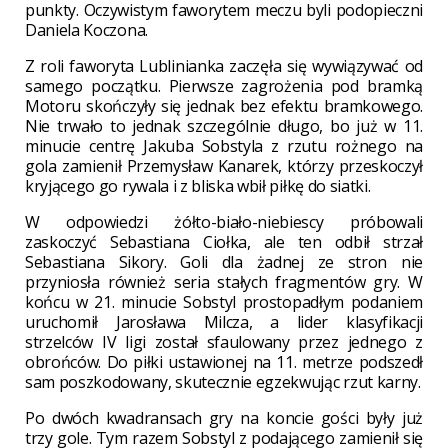
punkty. Oczywistym faworytem meczu byli podopieczni
Daniela Koczona.
Z roli faworyta Lublinianka zaczęła się wywiązywać od
samego początku. Pierwsze zagrożenia pod bramką
Motoru skończyły się jednak bez efektu bramkowego.
Nie trwało to jednak szczególnie długo, bo już w 11.
minucie centrę Jakuba Sobstyla z rzutu rożnego na
gola zamienił Przemysław Kanarek, którzy przeskoczył
kryjącego go rywala i z bliska wbił piłkę do siatki.
W odpowiedzi żółto-biało-niebiescy próbowali
zaskoczyć Sebastiana Ciołka, ale ten odbił strzał
Sebastiana Sikory. Goli dla żadnej ze stron nie
przyniosła również seria stałych fragmentów gry. W
końcu w 21. minucie Sobstyl prostopadłym podaniem
uruchomił Jarosława Milcza, a lider klasyfikacji
strzelców IV ligi został sfaulowany przez jednego z
obrońców. Do piłki ustawionej na 11. metrze podszedł
sam poszkodowany, skutecznie egzekwując rzut karny.
Po dwóch kwadransach gry na koncie gości były już
trzy gole. Tym razem Sobstyl z podającego zamienił się