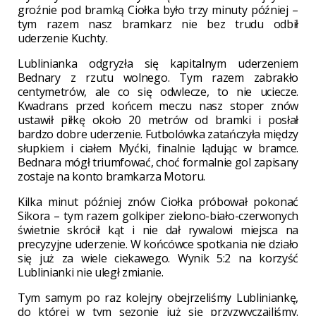
groźnie pod bramką Ciołka było trzy minuty później –
tym razem nasz bramkarz nie bez trudu odbił
uderzenie Kuchty.
Lublinianka odgryzła się kapitalnym uderzeniem
Bednary z rzutu wolnego. Tym razem zabrakło
centymetrów, ale co się odwlecze, to nie uciecze.
Kwadrans przed końcem meczu nasz stoper znów
ustawił piłkę około 20 metrów od bramki i posłał
bardzo dobre uderzenie. Futbolówka zatańczyła między
słupkiem i ciałem Myćki, finalnie lądując w bramce.
Bednara mógł triumfować, choć formalnie gol zapisany
zostaje na konto bramkarza Motoru.
Kilka minut później znów Ciołka próbował pokonać
Sikora – tym razem golkiper zielono-biało-czerwonych
świetnie skrócił kąt i nie dał rywalowi miejsca na
precyzyjne uderzenie. W końcówce spotkania nie działo
się już za wiele ciekawego. Wynik 5:2 na korzyść
Lublinianki nie uległ zmianie.
Tym samym po raz kolejny obejrzeliśmy Lubliniankę,
do której w tym sezonie już się przyzwyczailiśmy.