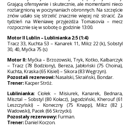
Grającą ofensywnie i skutecznie, ale momentami nieco
roztargnioną w poczynaniach obronnych. Na szczęście
znów udało się strzelić znacznie więcej niż stracić. Za
tydzień na Wieniawę przyjeżdża Tomasovia – mecz
rozpocznie się w sobotę o godzinie 13:00.
Motor II Lublin – Lublinianka 2:5 (1:4)
Tracz 33, Kuchta 53 – Kanarek 11, Milcz 22 (k), Sobstyl
30, 40, Myćka 75 (s)
Motor II:
Myćka – Brzozowski, Tryk, Kotko, Kalbarczyk
– Tracz (78 Bodziony), Bereza, Jabłoński (75 Choina),
Kuchta, Kraska (65 Kisiel) – Sikora (83 Węgrzyn).
Pozostali rezerwowi:
Nasalski, Skraiński, Bondar.
Trener:
Kacper Stróż.
Lublinianka:
Ciołek – Misiurek, Kanarek, Bednara,
Misztal – Sobstyl (80 Kołacz), Jagodziński, Kherouf (61
Leszczyński) – Koneczny (75 Knapp), Milcz (82 J.
Wadowski), Pacek (66 Skrzycki).
Pozostały rezerwowy:
Furman.
Trener:
Daniel Koczon.