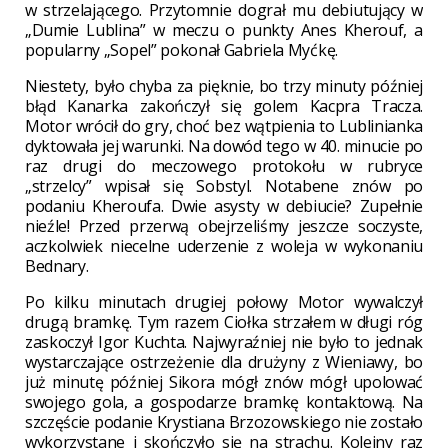
w strzelającego. Przytomnie dograł mu debiutujący w
„Dumie Lublina” w meczu o punkty Anes Kherouf, a
popularny „Sopel” pokonał Gabriela Myćkę.
Niestety, było chyba za pięknie, bo trzy minuty później
błąd Kanarka zakończył się golem Kacpra Tracza.
Motor wrócił do gry, choć bez wątpienia to Lublinianka
dyktowała jej warunki. Na dowód tego w 40. minucie po
raz drugi do meczowego protokołu w rubryce
„strzelcy” wpisał się Sobstyl. Notabene znów po
podaniu Kheroufa. Dwie asysty w debiucie? Zupełnie
nieźle! Przed przerwą obejrzeliśmy jeszcze soczyste,
aczkolwiek niecelne uderzenie z woleja w wykonaniu
Bednary.
Po kilku minutach drugiej połowy Motor wywalczył
drugą bramkę. Tym razem Ciołka strzałem w długi róg
zaskoczył Igor Kuchta. Najwyraźniej nie było to jednak
wystarczające ostrzeżenie dla drużyny z Wieniawy, bo
już minutę później Sikora mógł znów mógł upolować
swojego gola, a gospodarze bramkę kontaktową. Na
szczęście podanie Krystiana Brzozowskiego nie zostało
wykorzystane i skończyło się na strachu. Kolejny raz