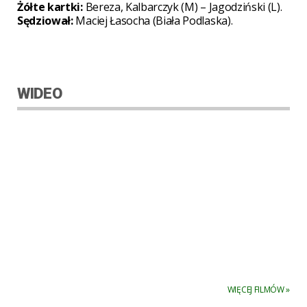
Żółte kartki:
Bereza, Kalbarczyk (M) – Jagodziński (L).
Sędziował:
Maciej Łasocha (Biała Podlaska).
WIDEO
WIĘCEJ FILMÓW »