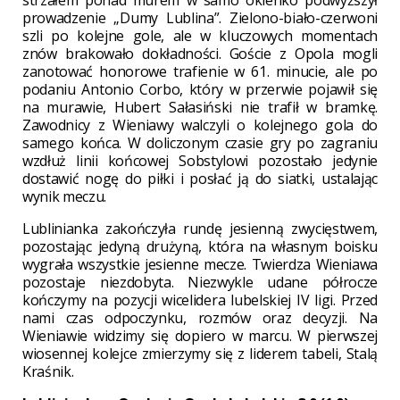
prowadzenie „Dumy Lublina”. Zielono-biało-czerwoni
szli po kolejne gole, ale w kluczowych momentach
znów brakowało dokładności. Goście z Opola mogli
zanotować honorowe trafienie w 61. minucie, ale po
podaniu Antonio Corbo, który w przerwie pojawił się
na murawie, Hubert Sałasiński nie trafił w bramkę.
Zawodnicy z Wieniawy walczyli o kolejnego gola do
samego końca. W doliczonym czasie gry po zagraniu
wzdłuż linii końcowej Sobstylowi pozostało jedynie
dostawić nogę do piłki i posłać ją do siatki, ustalając
wynik meczu.
Lublinianka zakończyła rundę jesienną zwycięstwem,
pozostając jedyną drużyną, która na własnym boisku
wygrała wszystkie jesienne mecze. Twierdza Wieniawa
pozostaje niezdobyta. Niezwykle udane półrocze
kończymy na pozycji wicelidera lubelskiej IV ligi. Przed
nami czas odpoczynku, rozmów oraz decyzji. Na
Wieniawie widzimy się dopiero w marcu. W pierwszej
wiosennej kolejce zmierzymy się z liderem tabeli, Stalą
Kraśnik.