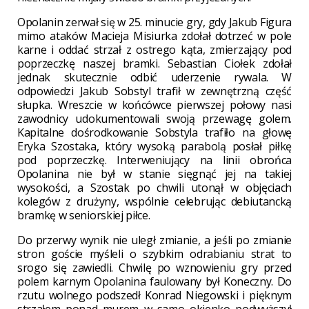
Opolanin zerwał się w 25. minucie gry, gdy Jakub Figura
mimo ataków Macieja Misiurka zdołał dotrzeć w pole
karne i oddać strzał z ostrego kąta, zmierzający pod
poprzeczkę naszej bramki. Sebastian Ciołek zdołał
jednak skutecznie odbić uderzenie rywala. W
odpowiedzi Jakub Sobstyl trafił w zewnętrzną część
słupka. Wreszcie w końcówce pierwszej połowy nasi
zawodnicy udokumentowali swoją przewagę golem.
Kapitalne dośrodkowanie Sobstyla trafiło na głowę
Eryka Szostaka, który wysoką parabolą posłał piłkę
pod poprzeczkę. Interweniujący na linii obrońca
Opolanina nie był w stanie sięgnąć jej na takiej
wysokości, a Szostak po chwili utonął w objęciach
kolegów z drużyny, wspólnie celebrując debiutancką
bramkę w seniorskiej piłce.
Do przerwy wynik nie uległ zmianie, a jeśli po zmianie
stron goście myśleli o szybkim odrabianiu strat to
srogo się zawiedli. Chwilę po wznowieniu gry przed
polem karnym Opolanina faulowany był Koneczny. Do
rzutu wolnego podszedł Konrad Niegowski i pięknym
strzałem ponad murem w samo okienko podwyższył