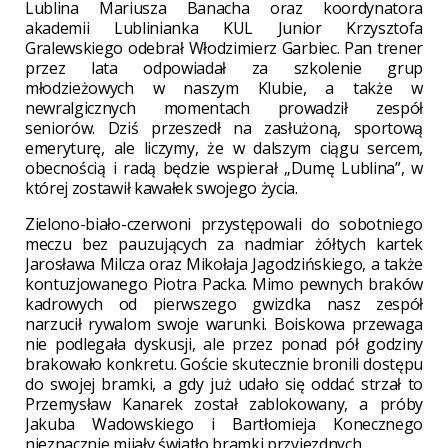
Lublina Mariusza Banacha oraz koordynatora
akademii Lublinianka KUL Junior Krzysztofa
Gralewskiego odebrał Włodzimierz Garbiec. Pan trener
przez lata odpowiadał za szkolenie grup
młodzieżowych w naszym Klubie, a także w
newralgicznych momentach prowadził zespół
seniorów. Dziś przeszedł na zasłużoną, sportową
emeryturę, ale liczymy, że w dalszym ciągu sercem,
obecnością i radą będzie wspierał „Dumę Lublina”, w
której zostawił kawałek swojego życia.
Zielono-biało-czerwoni przystępowali do sobotniego
meczu bez pauzujących za nadmiar żółtych kartek
Jarosława Milcza oraz Mikołaja Jagodzińskiego, a także
kontuzjowanego Piotra Packa. Mimo pewnych braków
kadrowych od pierwszego gwizdka nasz zespół
narzucił rywalom swoje warunki. Boiskowa przewaga
nie podlegała dyskusji, ale przez ponad pół godziny
brakowało konkretu. Goście skutecznie bronili dostępu
do swojej bramki, a gdy już udało się oddać strzał to
Przemysław Kanarek został zablokowany, a próby
Jakuba Wadowskiego i Bartłomieja Konecznego
nieznacznie mijały światło bramki przyjezdnych.