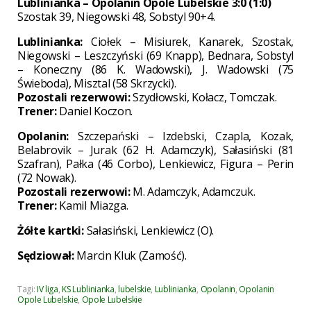
Lublinianka – Opolanin Opole Lubelskie 3:0 (1:0)
Szostak 39, Niegowski 48, Sobstyl 90+4.
Lublinianka:
Ciołek – Misiurek, Kanarek, Szostak,
Niegowski – Leszczyński (69 Knapp), Bednara, Sobstyl
– Koneczny (86 K. Wadowski), J. Wadowski (75
Świeboda), Misztal (58 Skrzycki).
Pozostali rezerwowi:
Szydłowski, Kołacz, Tomczak.
Trener:
Daniel Koczon.
Opolanin:
Szczepański – Izdebski, Czapla, Kozak,
Belabrovik – Jurak (62 H. Adamczyk), Sałasiński (81
Szafran), Pałka (46 Corbo), Lenkiewicz, Figura – Perin
(72 Nowak).
Pozostali rezerwowi:
M. Adamczyk, Adamczuk.
Trener:
Kamil Miazga.
Żółte kartki:
Sałasiński, Lenkiewicz (O).
Sędziował:
Marcin Kluk (Zamość).
Tagi:
IV liga
,
KS Lublinianka
,
lubelskie
,
Lublinianka
,
Opolanin
,
Opolanin
Opole Lubelskie
,
Opole Lubelskie