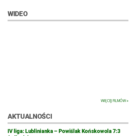
WIDEO
WIĘCEJ FILMÓW »
AKTUALNOŚCI
IV liga: Lublinianka – Powiślak Końskowola 7:3