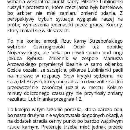
wahania wskazał na punkt karny. Piłkarze Lublinianki
ruszyli z protestami, które rzecz jasna były bezcelowe,
bo arbiter nie miał zamiaru zmienić zdania. Z
perspektywy trybun sytuacja wyglądała raczej na
próbę wymuszenia jedenastki przez gracza Korony,
który znalazł się w kleszczach.
To nie koniec emocji. Rzut karny Strzebońskiego
wybronił Czarnogłowski. Odbił też dobitkę
Nojszewskiego, ale piłka po chwili spadła pod nogi
Jakuba Rybusa. Zmiennik w zespole Mariusza
Arczewskiego przymierzył idealnie w samo okienko.
Goście oszaleli ze szczęścia, piłkarze Lublinianki padli
na murawę w rozpaczy. Słów krytyki sędziemu nie
szczędził Brzyski, który obejrzał za to dwie żółte kartki i
przedwcześnie zakończył udział w meczu. Kolejne
minuty doliczonego czasu gry nie przyniosły zmiany
rezultatu. Lublinianka przegrała 1:2.
To kolejna w tym sezonie porażka, która bardzo boli,
bo nasza drużyna nie wykorzystała dogodnych okazji, a
na dodatek straciła cenny punkt po bardzo wątpliwym
rzucie karnym. Pretensje trzeba mieć jednak przede