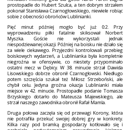
prostopadle do Hubert Szulca, a ten dobrym strzałem
pokonał Stanisława Czarnogłowskiego, niewiele robiąc
sobie z obecności obrońców Lublinianki.
Pięć minut później mogło być już 0:2. Przy
wyprowadzeniu piłki fatalnie skiksował Norbert
Myszka. Goście nie wykorzystali jednak
niespodziewanej okazji. Później na boisku nie działo się
za wiele ciekawego. Przyjezdni kontrolowali przebieg
boiskowych wydarzeń, a Lublinianka była kompletnie
niegroźna w ofensywie, co niestety przypominało
ostatni mecz w Dębicy. W 38. minucie strzał Dawida
Lisowskiego dobrze obronił Czarnogłowski. Niedługo
potem szczęścia szukał też Miłosz Strzeboński, ale
chybił celu. Jedyna groźna okazja Lublinianki miała
miejsce w 42. minucie. Prostopadłe podanie Tomasza
Brzyskiego dotarło do Mateusza Majewskiego, ale
strzał naszego zawodnika obronił Rafał Mamla.
Druga połowa zaczęła się od przewagi Korony, która
nie potrafiła przekuć swojej dobrej gry w konkrety.
Kilka razy pod bramką gospodarzy kotłowało się i