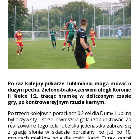
Po raz kolejny piłkarze Lublinianki mogą mówić o
dużym pechu. Zielono-biało-czerwoni ulegli Koronie
II Kielce 1:2, tracąc bramkę w doliczonym czasie
gry, po kontrowersyjnym rzucie karnym.
Po trzech kolejnych porażkach 0:2 cel dla Dumy Lublina
był oczywisty – strzelić wreszcie gola i zapunktować. Za
realizowanie tego celu lubelska jedenastka zabrała się
z gracją słonia w składzie porcelany, bo już po 10.
minutach mieliśmy gola dla gości. Karol Turek zagrał