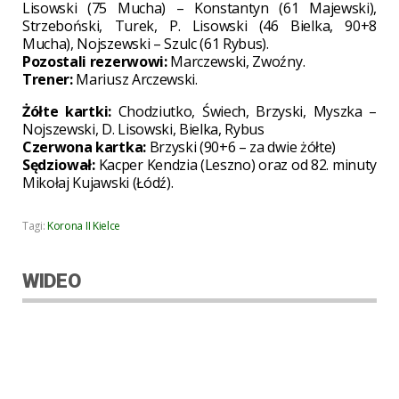
Lisowski (75 Mucha) – Konstantyn (61 Majewski),
Strzeboński, Turek, P. Lisowski (46 Bielka, 90+8
Mucha), Nojszewski – Szulc (61 Rybus).
Pozostali rezerwowi:
Marczewski, Zwoźny.
Trener:
Mariusz Arczewski.
Żółte kartki:
Chodziutko, Świech, Brzyski, Myszka –
Nojszewski, D. Lisowski, Bielka, Rybus
Czerwona kartka:
Brzyski (90+6 – za dwie żółte)
Sędziował:
Kacper Kendzia (Leszno) oraz od 82. minuty
Mikołaj Kujawski (Łódź).
Tagi:
Korona II Kielce
WIDEO