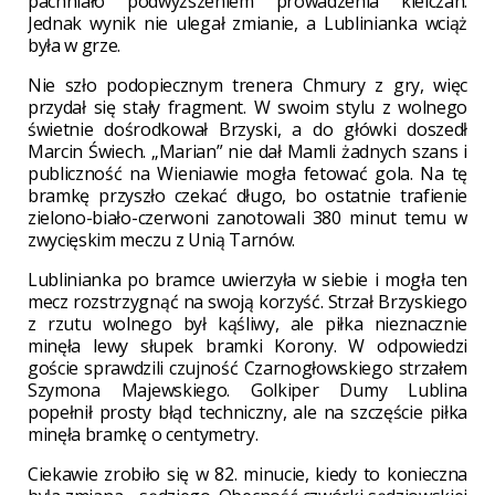
pachniało podwyższeniem prowadzenia kielczan.
Jednak wynik nie ulegał zmianie, a Lublinianka wciąż
była w grze.
Nie szło podopiecznym trenera Chmury z gry, więc
przydał się stały fragment. W swoim stylu z wolnego
świetnie dośrodkował Brzyski, a do główki doszedł
Marcin Świech. „Marian” nie dał Mamli żadnych szans i
publiczność na Wieniawie mogła fetować gola. Na tę
bramkę przyszło czekać długo, bo ostatnie trafienie
zielono-biało-czerwoni zanotowali 380 minut temu w
zwycięskim meczu z Unią Tarnów.
Lublinianka po bramce uwierzyła w siebie i mogła ten
mecz rozstrzygnąć na swoją korzyść. Strzał Brzyskiego
z rzutu wolnego był kąśliwy, ale piłka nieznacznie
minęła lewy słupek bramki Korony. W odpowiedzi
goście sprawdzili czujność Czarnogłowskiego strzałem
Szymona Majewskiego. Golkiper Dumy Lublina
popełnił prosty błąd techniczny, ale na szczęście piłka
minęła bramkę o centymetry.
Ciekawie zrobiło się w 82. minucie, kiedy to konieczna