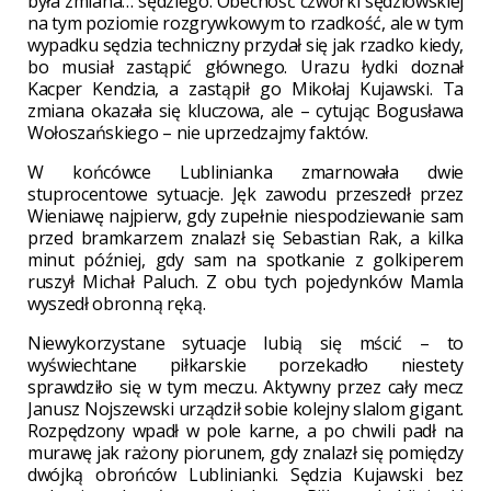
była zmiana… sędziego. Obecność czwórki sędziowskiej
na tym poziomie rozgrywkowym to rzadkość, ale w tym
wypadku sędzia techniczny przydał się jak rzadko kiedy,
bo musiał zastąpić głównego. Urazu łydki doznał
Kacper Kendzia, a zastąpił go Mikołaj Kujawski. Ta
zmiana okazała się kluczowa, ale – cytując Bogusława
Wołoszańskiego – nie uprzedzajmy faktów.
W końcówce Lublinianka zmarnowała dwie
stuprocentowe sytuacje. Jęk zawodu przeszedł przez
Wieniawę najpierw, gdy zupełnie niespodziewanie sam
przed bramkarzem znalazł się Sebastian Rak, a kilka
minut później, gdy sam na spotkanie z golkiperem
ruszył Michał Paluch. Z obu tych pojedynków Mamla
wyszedł obronną ręką.
Niewykorzystane sytuacje lubią się mścić – to
wyświechtane piłkarskie porzekadło niestety
sprawdziło się w tym meczu. Aktywny przez cały mecz
Janusz Nojszewski urządził sobie kolejny slalom gigant.
Rozpędzony wpadł w pole karne, a po chwili padł na
murawę jak rażony piorunem, gdy znalazł się pomiędzy
dwójką obrońców Lublinianki. Sędzia Kujawski bez