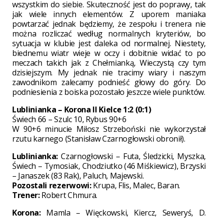
wszystkim do siebie. Skuteczność jest do poprawy, tak
jak wiele innych elementów. Z uporem maniaka
powtarzać jednak będziemy, że zespołu i trenera nie
można rozliczać według normalnych kryteriów, bo
sytuacja w klubie jest daleka od normalnej. Niestety,
biednemu wiatr wieje w oczy i dobitnie widać to po
meczach takich jak z Chełmianką, Wieczystą czy tym
dzisiejszym. My jednak nie tracimy wiary i naszym
zawodnikom zalecamy podnieść głowy do góry. Do
podniesienia z boiska pozostało jeszcze wiele punktów.
Lublinianka – Korona II Kielce 1:2 (0:1)
Świech 66 – Szulc 10, Rybus 90+6
W 90+6 minucie Miłosz Strzeboński nie wykorzystał
rzutu karnego (Stanisław Czarnogłowski obronił).
Lublinianka:
Czarnogłowski – Futa, Śledzicki, Myszka,
Świech – Tymosiak, Chodziutko (46 Miśkiewicz), Brzyski
– Janaszek (83 Rak), Paluch, Majewski.
Pozostali rezerwowi:
Krupa, Flis, Malec, Baran.
Trener:
Robert Chmura.
Korona:
Mamla – Więckowski, Kiercz, Seweryś, D.