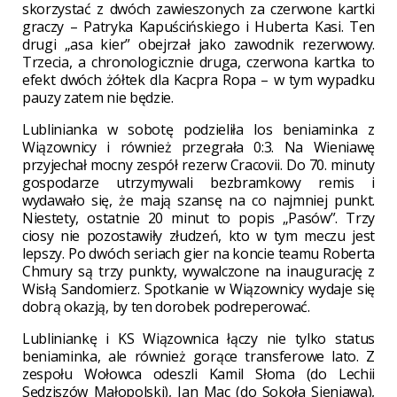
skorzystać z dwóch zawieszonych za czerwone kartki
graczy – Patryka Kapuścińskiego i Huberta Kasi. Ten
drugi „asa kier” obejrzał jako zawodnik rezerwowy.
Trzecia, a chronologicznie druga, czerwona kartka to
efekt dwóch żółtek dla Kacpra Ropa – w tym wypadku
pauzy zatem nie będzie.
Lublinianka w sobotę podzieliła los beniaminka z
Wiązownicy i również przegrała 0:3. Na Wieniawę
przyjechał mocny zespół rezerw Cracovii. Do 70. minuty
gospodarze utrzymywali bezbramkowy remis i
wydawało się, że mają szansę na co najmniej punkt.
Niestety, ostatnie 20 minut to popis „Pasów”. Trzy
ciosy nie pozostawiły złudzeń, kto w tym meczu jest
lepszy. Po dwóch seriach gier na koncie teamu Roberta
Chmury są trzy punkty, wywalczone na inaugurację z
Wisłą Sandomierz. Spotkanie w Wiązownicy wydaje się
dobrą okazją, by ten dorobek podreperować.
Lubliniankę i KS Wiązownica łączy nie tylko status
beniaminka, ale również gorące transferowe lato. Z
zespołu Wołowca odeszli Kamil Słoma (do Lechii
Sędziszów Małopolski), Jan Mac (do Sokoła Sieniawa),