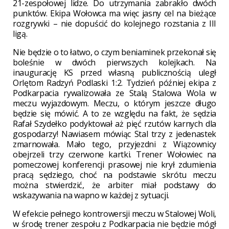
21-zespołowej lidze. Do utrzymania zabrakło dwóch
punktów. Ekipa Wołowca ma więc jasny cel na bieżące
rozgrywki – nie dopuścić do kolejnego rozstania z III
ligą.
Nie będzie o to łatwo, o czym beniaminek przekonał się
boleśnie w dwóch pierwszych kolejkach. Na
inaugurację KS przed własną publicznością uległ
Orlętom Radzyń Podlaski 1:2. Tydzień później ekipa z
Podkarpacia rywalizowała ze Stalą Stalowa Wola w
meczu wyjazdowym. Meczu, o którym jeszcze długo
będzie się mówić. A to ze względu na fakt, że sędzia
Rafał Szydełko podyktował aż pięć rzutów karnych dla
gospodarzy! Nawiasem mówiąc Stal trzy z jedenastek
zmarnowała. Mało tego, przyjezdni z Wiązownicy
obejrzeli trzy czerwone kartki. Trener Wołowiec na
pomeczowej konferencji prasowej nie krył zdumienia
pracą sędziego, choć na podstawie skrótu meczu
można stwierdzić, że arbiter miał podstawy do
wskazywania na wapno w każdej z sytuacji.
W efekcie pełnego kontrowersji meczu w Stalowej Woli,
w środę trener zespołu z Podkarpacia nie będzie mógł