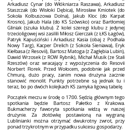
Arkadiusz Cynar (do Włókniarza Raszawa), Arkadiusz
Staszczak (do Wisłoki Dębica), Mirosław Kmiotek (do
Sokoła Kolbuszowa Dolna), Jakub Kloc (do Karpat
Krosno), Jakub Hala (do KS Szówsko) oraz Bartłomiej
Gliniak (szuka klubu). Z kolei szeregi klubu z jedynej
trzecioligowej wsi zasilili Miłosz Gierczak (z ŁKS Łagów),
Patryk Kapuściński i Arkadiusz Kasia (obaj z Podhala
Nowy Targ), Kacper Drelich (z Sokoła Sieniawa), Eryk
Kiełbasa (z Resovii), Bartosz Matoga (z Zagłębia Lubin),
Dawid Wrzosek (z ROW Rybnik), Michał Musik (ze Stali
Rzeszów) oraz wracający z wypożyczenia do Resovii
Norbert Florek. Przed Wołocem, podobnie jak przed
Chmurą, dużo pracy, zanim nowa drużyna zacznie
stanowić monolit. Punkty potrzebne są jednak tu i
teraz, bo po dwóch kolejkach KS zamyka ligową tabelę.
Początek meczu w środę o 17:00. Sędzią głównym tego
spotkania będzie Bartosz Pałetko z Krakowa.
Bukmacherzy faworyta spotkania widzą w naszej
drużynie. Za złotówkę postawioną na wygraną
Lublinianki można otrzymać dwukrotny zwrot, przy
ponad trzykrotnym w przypadku sukcesu gospodarzy.