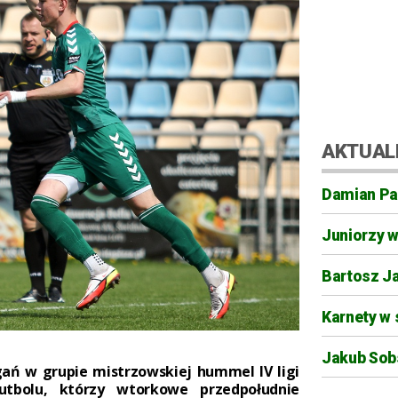
AKTUAL
Damian Pa
Juniorzy 
Bartosz J
Karnety w 
Jakub Sobs
agań w grupie mistrzowskiej hummel IV ligi
utbolu, którzy wtorkowe przedpołudnie