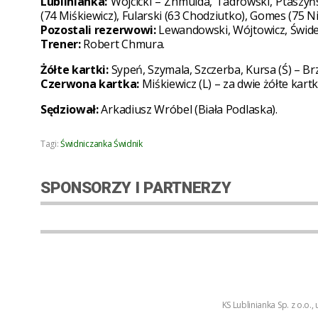
Lublinianka:
Wójcicki – Zhmuida, Tadrowski, Ptaszyńsk
(74 Miśkiewicz), Fularski (63 Chodziutko), Gomes (75 N
Pozostali rezerwowi:
Lewandowski, Wójtowicz, Świde
Trener:
Robert Chmura.
Żółte kartki:
Sypeń, Szymala, Szczerba, Kursa (Ś) – Brzy
Czerwona kartka:
Miśkiewicz (L) – za dwie żółte kartki
Sędziował:
Arkadiusz Wróbel (Biała Podlaska).
Tagi:
Świdniczanka Świdnik
SPONSORZY I PARTNERZY
KS Lublinianka Sp. z o.o.