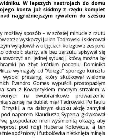
Świdniku. W lepszych nastrojach do domu
swojego konta już siódmy z rzędu komplet
nad najgroźniejszym rywalem do sześciu
y możliwy sposób – w szóstej minucie z rzutu
ietrze wyskoczył Julien Tadrowski i skierował
zym wylądował w objęciach kolegów z zespołu.
 odrobić starty, ale bez zarzutu spisywał się
a stworzyć ani jednej sytuacji, którą można by
 bramki po zbyt krótkim podaniu Dominika
 Milcza wymagały od “Adiego” sporego kunsztu
li wysoki pressing, który skutkował wieloma
 nich Evandro Gomes wypuścił prostopadłym
 na sam z Kowalczykiem mocnym strzałem w
czerwonych na dwubramkowe prowadzenie.
tą szansę na dublet miał Tadrowski. Po faulu
 Brzyski, a na dalszym słupku akcję zamykał
i pod naporem Klaudiusza Sypenia główkował
zerwą gospodarze mieli wyśmienitą okazję, aby
ę wprost pod nogi Huberta Kotowicza, a ten
aźnie spóźniony i futbolówka nietknięta minęła