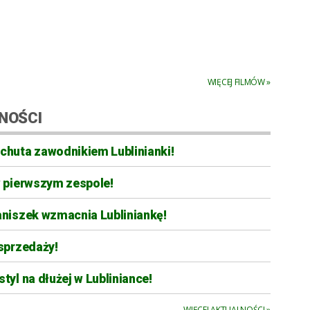
WIĘCEJ FILMÓW »
NOŚCI
chuta zawodnikiem Lublinianki!
w pierwszym zespole!
aniszek wzmacnia Lubliniankę!
sprzedaży!
tyl na dłużej w Lubliniance!
WIĘCEJ AKTUALNOŚCI »