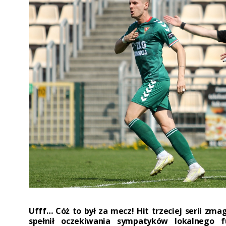
Ufff… Cóż to był za mecz! Hit trzeciej serii zm
spełnił oczekiwania sympatyków lokalnego f