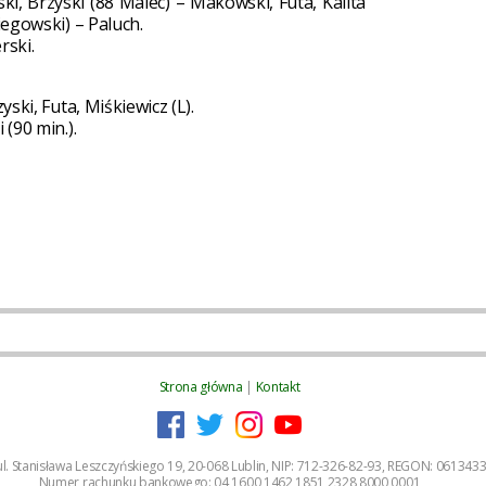
i, Brzyski (88 Malec) – Makowski, Futa, Kalita
iegowski) – Paluch.
rski.
ski, Futa, Miśkiewicz (L).
 (90 min.).
Strona główna
|
Kontakt
, ul. Stanisława Leszczyńskiego 19, 20-068 Lublin, NIP: 712-326-82-93, REGON: 06134
Numer rachunku bankowego: 04 1600 1462 1851 2328 8000 0001