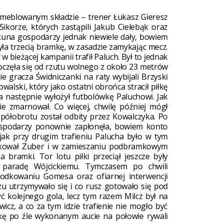
meblowanym składzie – trener Łukasz Gieresz
ikorze, których zastąpili Jakub Cielebąk oraz
una gospodarzy jednak niewiele dały, bowiem
ła trzecią bramkę, w zasadzie zamykając mecz.
w bieżącej kampanii trafił Paluch. Był to jednak
częła się od rzutu wolnego z około 23 metrów
gracza Świdniczanki na raty wybijali Brzyski
walski, który jako ostatni obrońca stracił piłkę
a następnie wyłożył futbolówkę Paluchowi. Jak
ie zmarnował. Co więcej, chwilę później mógł
 półobrotu został odbity przez Kowalczyka. Po
gospodarzy ponownie zapłonęła, bowiem konto
jak przy drugim trafieniu Palucha było w tym
dkował Zuber i w zamieszaniu podbramkowym
bramki. Tor lotu piłki przeciął jeszcze były
ą paradę Wójcickiemu. Tymczasem po chwili
odkowaniu Gomesa oraz ofiarnej interwencji
 utrzymywało się i co rusz gotowało się pod
 kolejnego gola, lecz tym razem Milcz był na
icz, a co za tym idzie trafienie nie mogło być
łkę po źle wykonanym aucie na połowie rywali