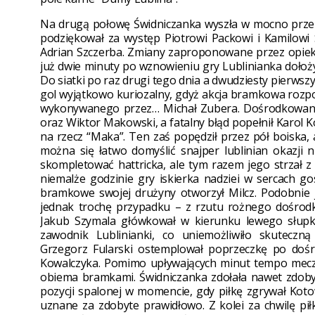
Na drugą połowę Świdniczanka wyszła w mocno prze
podziękował za występ Piotrowi Packowi i Kamilowi S
Adrian Szczerba. Zmiany zaproponowane przez opiek
już dwie minuty po wznowieniu gry Lublinianka dołoży
Do siatki po raz drugi tego dnia a dwudziesty pierwszy 
gol wyjątkowo kuriozalny, gdyż akcja bramkowa rozpo
wykonywanego przez… Michał Zubera. Dośrodkowanie 
oraz Wiktor Makowski, a fatalny błąd popełnił Karol Ko
na rzecz “Maka”. Ten zaś popędził przez pół boiska, 
można się łatwo domyślić snajper lublinian okazji n
skompletować hattricka, ale tym razem jego strzał z
niemalże godzinie gry iskierka nadziei w sercach 
bramkowe swojej drużyny otworzył Milcz. Podobnie 
jednak trochę przypadku – z rzutu rożnego dośro
Jakub Szymala główkował w kierunku lewego słupka 
zawodnik Lublinianki, co uniemożliwiło skuteczn
Grzegorz Fularski ostemplował poprzeczkę po dośr
Kowalczyka. Pomimo upływających minut tempo meczu
obiema bramkami. Świdniczanka zdołała nawet zdobyć
pozycji spalonej w momencie, gdy piłkę zgrywał Kotow
uznane za zdobyte prawidłowo. Z kolei za chwilę pi