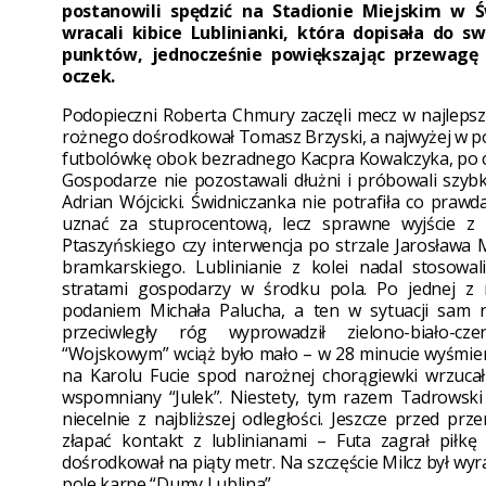
postanowili spędzić na Stadionie Miejskim w 
wracali kibice Lublinianki, która dopisała do 
punktów, jednocześnie powiększając przewagę 
oczek.
Podopieczni Roberta Chmury zaczęli mecz w najlepsz
rożnego dośrodkował Tomasz Brzyski, a najwyżej w pow
futbolówkę obok bezradnego Kacpra Kowalczyka, po c
Gospodarze nie pozostawali dłużni i próbowali szybko
Adrian Wójcicki. Świdniczanka nie potrafiła co prawd
uznać za stuprocentową, lecz sprawne wyjście z
Ptaszyńskiego czy interwencja po strzale Jarosława
bramkarskiego. Lublinianie z kolei nadal stosowa
stratami gospodarzy w środku pola. Po jednej z
podaniem Michała Palucha, a ten w sytuacji sam
przeciwległy róg wyprowadził zielono-biało-
“Wojskowym” wciąż było mało – w 28 minucie wyśmieni
na Karolu Fucie spod narożnej chorągiewki wrzucał
wspomniany “Julek”. Niestety, tym razem Tadrowsk
niecelnie z najbliższej odległości. Jeszcze przed pr
złapać kontakt z lublinianami – Futa zagrał piłk
dośrodkował na piąty metr. Na szczęście Milcz był wyr
pole karne “Dumy Lublina”.