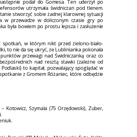
a następnie podał do Gomesa. Ten uderzył po
 defensorów utrzymała świdniczan pod tlenem.
stanie stworzyć sobie żadnej klarownej sytuacji
a w przewadze w doliczonym czasie gry po
nka była bowiem po prostu lepsza i zasłużenie
 spotkań, w którym nikt przed zielono-biało-
i, to nie da się ukryć, że Lublinianka pokonała
 punktów przewagi nad Świdniczanką oraz co
 bezpośrednich nad resztą stawki (zależne od
odlaski) to kapitał, pozwalający spoglądać w
 spotkanie z Gromem Różaniec, które odbędzie
 – Kotowicz, Szymala (75 Orzędowski), Zuber,
.
eniuk.