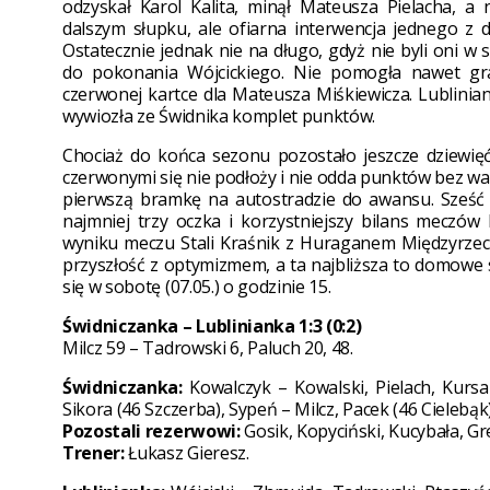
odzyskał Karol Kalita, minął Mateusza Pielacha, 
dalszym słupku, ale ofiarna interwencja jednego z
Ostatecznie jednak nie na długo, gdyż nie byli oni w 
do pokonania Wójcickiego. Nie pomogła nawet gr
czerwonej kartce dla Mateusza Miśkiewicza. Lublinia
wywiozła ze Świdnika komplet punktów.
Chociaż do końca sezonu pozostało jeszcze dziewięć
czerwonymi się nie podłoży i nie odda punktów bez walk
pierwszą bramkę na autostradzie do awansu. Sześć
najmniej trzy oczka i korzystniejszy bilans meczów
wyniku meczu Stali Kraśnik z Huraganem Międzyrzec P
przyszłość z optymizmem, a ta najbliższa to domowe
się w sobotę (07.05.) o godzinie 15.
Świdniczanka – Lublinianka 1:3 (0:2)
Milcz 59 – Tadrowski 6, Paluch 20, 48.
Świdniczanka:
Kowalczyk – Kowalski, Pielach, Kursa
Sikora (46 Szczerba), Sypeń – Milcz, Pacek (46 Cielebąk)
Pozostali rezerwowi:
Gosik, Kopyciński, Kucybała, Gr
Trener:
Łukasz Gieresz.