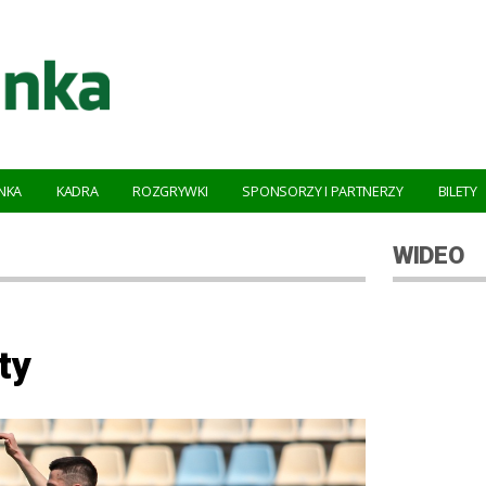
NKA
KADRA
ROZGRYWKI
SPONSORZY I PARTNERZY
BILETY
WIDEO
ty