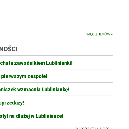
WIĘCEJ FILMÓW »
NOŚCI
chuta zawodnikiem Lublinianki!
w pierwszym zespole!
aniszek wzmacnia Lubliniankę!
sprzedaży!
tyl na dłużej w Lubliniance!
WIĘCEJ AKTUALNOŚCI »