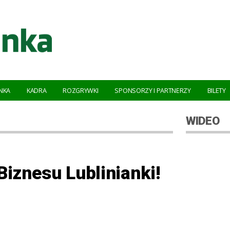
NKA
KADRA
ROZGRYWKI
SPONSORZY I PARTNERZY
BILETY
WIDEO
iznesu Lublinianki!