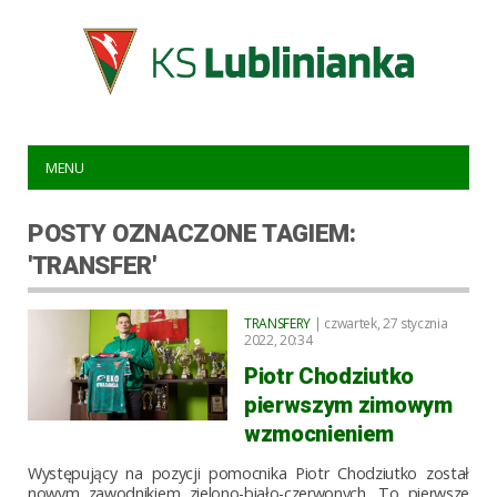
MENU
POSTY OZNACZONE TAGIEM:
'TRANSFER'
TRANSFERY
| czwartek, 27 stycznia
2022, 20:34
Piotr Chodziutko
pierwszym zimowym
wzmocnieniem
Występujący na pozycji pomocnika Piotr Chodziutko został
nowym zawodnikiem zielono-biało-czerwonych. To pierwsze